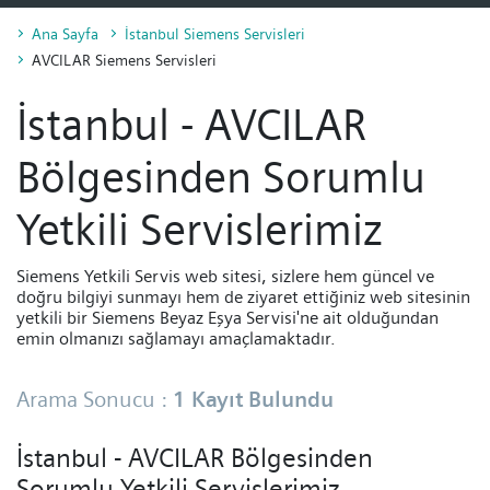
Ana Sayfa
İstanbul Siemens Servisleri
Performans, Kişiselleştirme, Hedefleme, Reklam ve Pazarlama
AVCILAR Siemens Servisleri
çerezleri
İstanbul - AVCILAR
Kişiselleştirme, Hedefleme, Reklam, Pazarlama ve 3. Parti
Çerezleri
Bölgesinden Sorumlu
Yetkili Servislerimiz
Siemens Yetkili Servis web sitesi, sizlere hem güncel ve
doğru bilgiyi sunmayı hem de ziyaret ettiğiniz web sitesinin
yetkili bir Siemens Beyaz Eşya Servisi'ne ait olduğundan
emin olmanızı sağlamayı amaçlamaktadır.
Arama Sonucu :
1 Kayıt Bulundu
İstanbul - AVCILAR Bölgesinden
Sorumlu Yetkili Servislerimiz