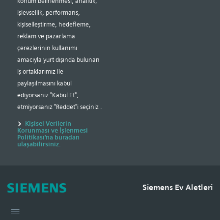
konum belirlenmesi, analitik,
işlevsellik, performans,
kişiselleştirme, hedefleme,
reklam ve pazarlama
çerezlerinin kullanımı
amacıyla yurt dışında bulunan
iş ortaklarımız ile
paylaşılmasını kabul
ediyorsanız "Kabul Et",
etmiyorsanız "Reddet"i seçiniz .
Kişisel Verilerin
Korunması ve İşlenmesi
Politikası'na buradan
ulaşabilirsiniz.
Gerekli Temel Çerezler - Websitesi temel fonksiyonlarına ait
çerezler
Siemens Ev Aletleri
Gerekli Temel Çerezler - Analiz çerezleri ve İşlevsellik çerezleri