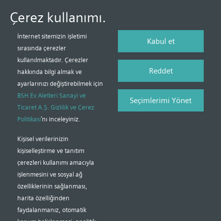
Çerez kullanımı.
İnternet sitemizin işletimi
Kabul et
sırasında çerezler
kullanılmaktadır. Çerezler
Reddet
hakkında bilgi almak ve
ayarlarınızı değiştirebilmek için
BSH Ev Aletleri Sanayi ve
Seçimlerimi Yönet
Ticaret A.Ş. Gizlilik ve Çerez
Politikası
'nı inceleyiniz.
Kişisel verilerinizin
kişiselleştirme ve tanıtım
çerezleri kullanımı amacıyla
işlenmesini ve sosyal ağ
özelliklerinin sağlanması,
harita özelliğinden
faydalanmanız, otomatik