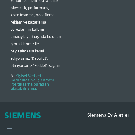
konum belirlenmesi, analitik,
işlevsellik, performans,
kişiselleştirme, hedefleme,
reklam ve pazarlama
çerezlerinin kullanımı
amacıyla yurt dışında bulunan
iş ortaklarımız ile
paylaşılmasını kabul
ediyorsanız "Kabul Et",
etmiyorsanız "Reddet"i seçiniz .
Kişisel Verilerin
Korunması ve İşlenmesi
Politikası'na buradan
ulaşabilirsiniz.
Gerekli Temel Çerezler - Websitesi temel fonksiyonlarına ait
çerezler
Siemens Ev Aletleri
Gerekli Temel Çerezler - Analiz çerezleri ve İşlevsellik çerezleri