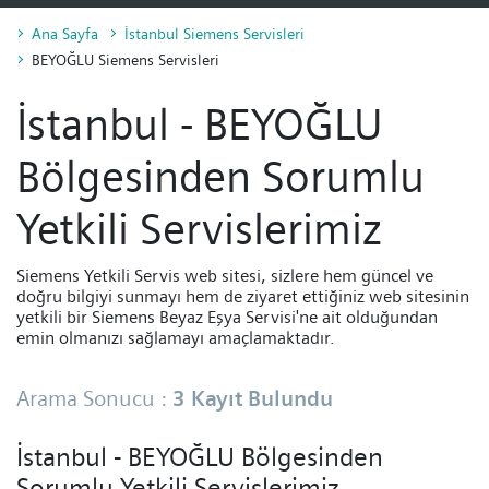
Ana Sayfa
İstanbul Siemens Servisleri
Performans, Kişiselleştirme, Hedefleme, Reklam ve Pazarlama
BEYOĞLU Siemens Servisleri
çerezleri
İstanbul - BEYOĞLU
Kişiselleştirme, Hedefleme, Reklam, Pazarlama ve 3. Parti
Çerezleri
Bölgesinden Sorumlu
Yetkili Servislerimiz
Siemens Yetkili Servis web sitesi, sizlere hem güncel ve
doğru bilgiyi sunmayı hem de ziyaret ettiğiniz web sitesinin
yetkili bir Siemens Beyaz Eşya Servisi'ne ait olduğundan
emin olmanızı sağlamayı amaçlamaktadır.
Arama Sonucu :
3 Kayıt Bulundu
İstanbul - BEYOĞLU Bölgesinden
Sorumlu Yetkili Servislerimiz