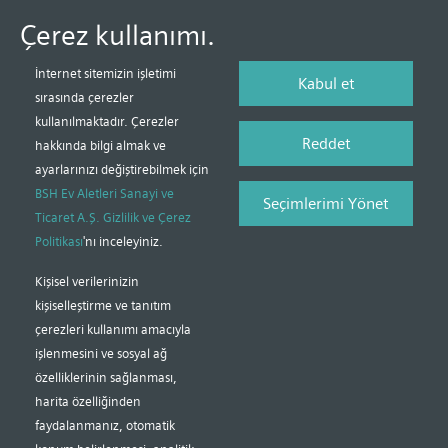
Çerez kullanımı.
İnternet sitemizin işletimi
Kabul et
sırasında çerezler
kullanılmaktadır. Çerezler
Reddet
hakkında bilgi almak ve
ayarlarınızı değiştirebilmek için
BSH Ev Aletleri Sanayi ve
Seçimlerimi Yönet
Ticaret A.Ş. Gizlilik ve Çerez
Politikası
'nı inceleyiniz.
Kişisel verilerinizin
kişiselleştirme ve tanıtım
çerezleri kullanımı amacıyla
işlenmesini ve sosyal ağ
özelliklerinin sağlanması,
harita özelliğinden
faydalanmanız, otomatik